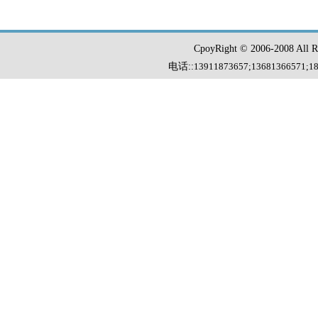
CpoyRight © 2006-2008 Al
电话::
13911873657;13681366571
;
1