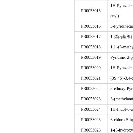
1H-Pyrazole-
PR0053015
enyl)-
PR0053016
3-Pyridineca
PR0053017
1-烯丙基溴
PR0053018
1,1'-(3-meth
PR0053019
Pyridine, 2-
PR0053020
1H-Pyrazole-1
PR0053021
(3S,4S)-3,4-
PR0053022
3-ethoxy-Pyr
PR0053023
3-(methylami
PR0053024
1H-Indol-6-a
PR0053025
6-chloro-5-h
PR0053026
1-(5-hydroxy