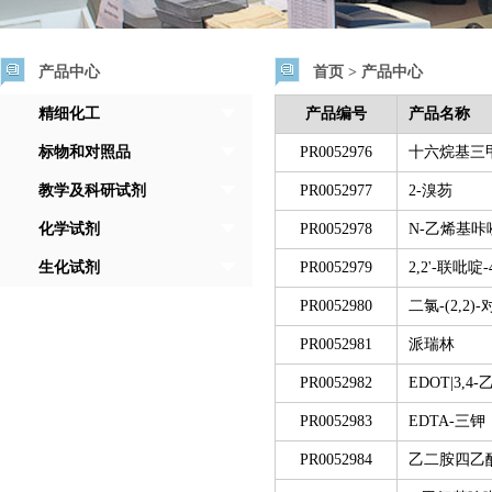
产品中心
首页
>
产品中心
精细化工
产品编号
产品名称
标物和对照品
PR0052976
十六烷基三
教学及科研试剂
PR0052977
2-溴芴
化学试剂
PR0052978
N-乙烯基咔
生化试剂
PR0052979
2,2'-联吡啶-
PR0052980
二氯-(2,2)
PR0052981
派瑞林
PR0052982
EDOT|3,
PR0052983
EDTA-三钾
PR0052984
乙二胺四乙