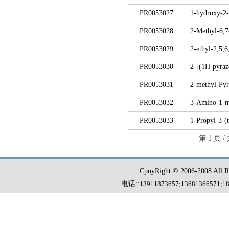
PR0053027
1-hydroxy-2-
PR0053028
2-Methyl-6,7
PR0053029
2-ethyl-2,5,
PR0053030
2-[(1H-pyraz
PR0053031
2-methyl-Pyr
PR0053032
3-Amino-1-m
PR0053033
1-Propyl-3-(
第 1 页 /
CpoyRight © 2006-2008 Al
电话::
13911873657;13681366571
;
1