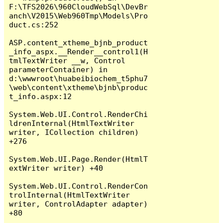
F:\TFS2026\960CloudWebSql\DevBr
anch\V2015\Web960Tmp\Models\Pro
duct.cs:252

ASP.content_xtheme_bjnb_product
_info_aspx.__Render__control1(H
tmlTextWriter __w, Control 
parameterContainer) in 
d:\wwwroot\huabeibiochem_t5phu7
\web\content\xtheme\bjnb\produc
t_info.aspx:12

System.Web.UI.Control.RenderChi
ldrenInternal(HtmlTextWriter 
writer, ICollection children) 
+276

System.Web.UI.Page.Render(HtmlT
extWriter writer) +40

System.Web.UI.Control.RenderCon
trolInternal(HtmlTextWriter 
writer, ControlAdapter adapter) 
+80
