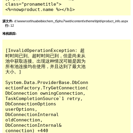
class="pronametitle">
<%=nowproduct.name %></h1>
源文件:
d:\wwwroot\huabeibiochem_t5phu7\web\content\xtheme\bjnb\product_info.aspx
行:
12
堆栈跟踪:
[InvalidOperationException: 超
时时间已到。超时时间已到，但是尚未从
池中获取连接。出现这种情况可能是因为
所有池连接均在使用，并且达到了最大池
大小。]

System.Data.ProviderBase.DbConn
ectionFactory.TryGetConnection(
DbConnection owningConnection, 
TaskCompletionSource`1 retry, 
DbConnectionOptions 
userOptions, 
DbConnectionInternal 
oldConnection, 
DbConnectionInternal& 
connection) +440
