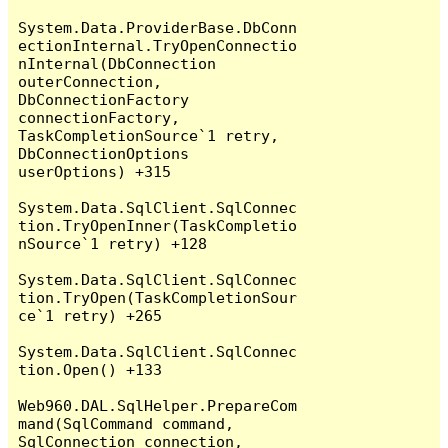
System.Data.ProviderBase.DbConn
ectionInternal.TryOpenConnectio
nInternal(DbConnection 
outerConnection, 
DbConnectionFactory 
connectionFactory, 
TaskCompletionSource`1 retry, 
DbConnectionOptions 
userOptions) +315

System.Data.SqlClient.SqlConnec
tion.TryOpenInner(TaskCompletio
nSource`1 retry) +128

System.Data.SqlClient.SqlConnec
tion.TryOpen(TaskCompletionSour
ce`1 retry) +265

System.Data.SqlClient.SqlConnec
tion.Open() +133

Web960.DAL.SqlHelper.PrepareCom
mand(SqlCommand command, 
SqlConnection connection, 