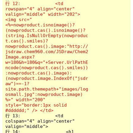
行 12:             <td 
rowspan="4" align="center" 
valign="middle" width="202">
<img src="
<%=nowproduct.isnoimage()?
(nowproduct.cas().isnoimage()?
(string.IsNullOrEmpty(nowproduc
t.cas().smiles)?
nowproduct.cas().image:"http://
jsdraw.chem960.com/JSDraw/Chem2
Image.aspx?
w=180&h=180&q="+Server.UrlPathE
ncode(nowproduct.cas().smiles))
:nowproduct.cas().image):
(nowproduct.image.IndexOf("jsdr
aw")==-1?
site.path.themepath+"images/log
osmall.jpg":nowproduct.image) 
%>" width="200" 
style="border:1px solid 
行 13:             <td 
colspan="4" align="center" 
valign="middle">

行 14:                 <h1 