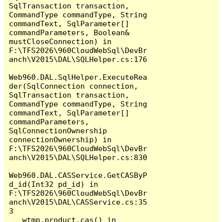
SqlTransaction transaction, 
CommandType commandType, String 
commandText, SqlParameter[] 
commandParameters, Boolean& 
mustCloseConnection) in 
F:\TFS2026\960CloudWebSql\DevBr
anch\V2015\DAL\SQLHelper.cs:176

Web960.DAL.SqlHelper.ExecuteRea
der(SqlConnection connection, 
SqlTransaction transaction, 
CommandType commandType, String 
commandText, SqlParameter[] 
commandParameters, 
SqlConnectionOwnership 
connectionOwnership) in 
F:\TFS2026\960CloudWebSql\DevBr
anch\V2015\DAL\SQLHelper.cs:830

Web960.DAL.CASService.GetCASByP
d_id(Int32 pd_id) in 
F:\TFS2026\960CloudWebSql\DevBr
anch\V2015\DAL\CASService.cs:35
3

   wtmp.product.cas() in 