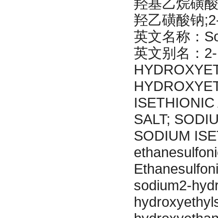
羟基乙烷磺酸钠
羟乙磺酸钠;
英文名称：Sodiu
英文别名：2-HY
HYDROXYET
HYDROXYET
ISETHIONIC
SALT; SOD
SODIUM ISET
ethanesulfon
Ethanesulfon
sodium2-hydr
hydroxyethyl