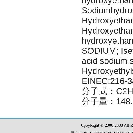
hydroxyethan
Sodiumhydrox
Hydroxyethan
Hydroxyethane
hydroxyetha
SODIUM; Iset
acid sodium s
Hydroxyethyls
EINEC:216-3
分子式：C2H5
分子量：148.
CpoyRight © 2006-2008 Al
电话::
13911873657;13681366571
;
1