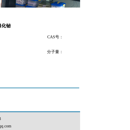
溴化铋
CAS号：
分子量：
3
qq.com